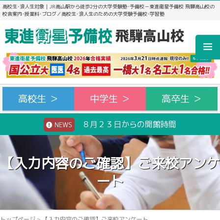
高校生･浪人生対象｜JR高山駅から徒歩2分の大学受験塾･予備校－東進衛星予備校 飛騨高山校の
校舎案内･授業料･ブログ／高校生･浪人生のための大学受験予備校･学習塾
高校生 ＞
中学生 ＞
高卒生 ＞
８月２３日からの開館時間
NEWS
【入力内容のご確認】ご来校アンケ
ート
トップページ
>
【入力内容のご確認】ご来校アンケート