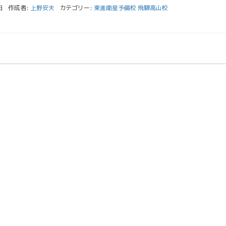
日
作成者:
上野安夫
カテゴリー:
東進衛星予備校 飛騨高山校