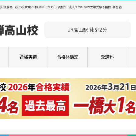
校 飛騨高山校の校舎案内･授業料･ブログ／高校生･浪人生のための大学受験予備校･学習塾
JR高山駅 徒歩2分
合格実績
合格体験記
受講料