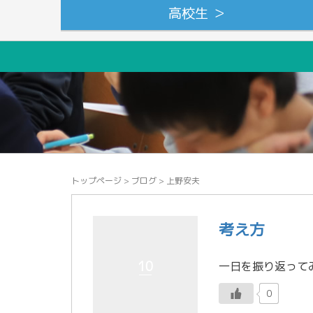
高校生 ＞
トップページ
>
ブログ
>
上野安夫
考え方
10
0