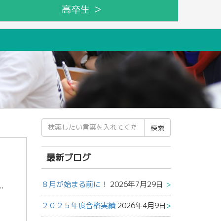
高卒生 ＞
検
索
結
果:
最新ブログ
８月が始まる前に！
2026年7月29日
であっても、「その中で学べるものがあったら学んでいこう。自分にとって学べるものがあったら学んでおこう。そして、教訓 […]
２０２５年度合格実績
2026年4月9日