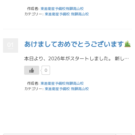
作成者:
東進衛星予備校飛騨高山校
カテゴリー:
東進衛星予備校 飛騨高山校
あけましておめでとうございます
01
本日より、2026年がスタートしました。 新しい一年の始まりは、ワクワクと同時に少し緊張するかもしれません。 受験は、日々の小さな積み重ねが結果につながります。 今できることに向き合い続けることで、チャンスを追い風に変え […]
0
作成者:
東進衛星予備校飛騨高山校
カテゴリー:
東進衛星予備校 飛騨高山校