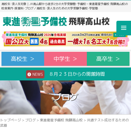
高校生･浪人生対象｜JR高山駅から徒歩2分の大学受験塾･予備校－東進衛星予備校 飛騨高山校の
校舎案内･授業料･ブログ／高校生･浪人生のための大学受験予備校･学習塾
高校生 ＞
中学生 ＞
高卒生 ＞
８月２３日からの開館時間
NEWS
ブログ
トップページ
>
ブログ
>
東進衛星予備校 飛騨高山校
>
共通テスト成功するための
武器