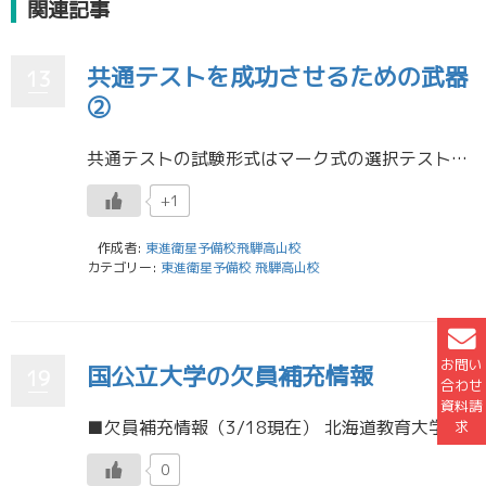
関連記事
共通テストを成功させるための武器
13
②
共通テストの試験形式はマーク式の選択テストです。必ず正答が選択肢の中にあるテストです。であれば不正答を排除できれば満点取れるのです。しかし巧妙に不正答が配置されていますから排除する時間がかかるものでもあります。さらに、今 […]
+1
作成者:
東進衛星予備校飛騨高山校
カテゴリー:
東進衛星予備校 飛騨高山校
お問い
国公立大学の欠員補充情報
19
合わせ
資料請
■欠員補充情報（3/18現在） 北海道教育大学 静岡大学 愛媛大学 名古屋工業大学 ・・・・・・・・・・・・・・・・・・・・・・・・・・・・・・・・・・・・・・・・・・・・・・・北海道教育大学 https://www. […]
求
0