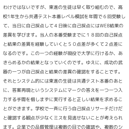
わけではないですが、東進の生徒は早く取り組むので、高
校1年生から共通テスト本番レベル模試を年間で６回受験し
て、当日に自己採点して４日後に自己採点にはWEB結果の
差異を学びます。当人の本番受験までに１８回の自己採点
と結果の差異を経験していくと５０点差が多くて２点差に
なるのです。この一つの経験が現役で大学に行けるか、あ
きらめるかの結果となっていくのです。ゆえに、成功の武
器の一つが自己採点と結果の差異の確認をすることです。
それとシステム的には東進の生徒は共通テスト本番のあと
に、答案再現というシステムにマークの答えを一つ一つ入
力する手間を惜しまずに実行すると正しい結果を求めるこ
とができます。学校で一斉に行う自己採点リサーチだけだ
と確認する観点が少なくミスを見逃せないことが考えられ
ます。企業での品質管理は複数の目での確認や、複数のシ