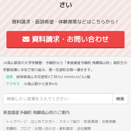
さい
資料請求・面談希望・体験授業などはこちらから！
資料請求・お問い合わせ
JR高山駅前の大学受験塾・予備校なら「東進衛星予備校 飛騨高山校」高校生の
受験指導に本気で取り組み、第一志望校合格へ導きます。
住所
岐阜県高山市花里町6丁目102 MAMIKAビル2階
アクセス
JR高山駅から徒歩4分
検
索
結
東進衛星予備校 飛騨高山校のご案内
果:
トップページ
はじめての方へ
スタッフ紹介
校舎環境
合格実績
受講料
ブログ
お問い合わせ・資料請求
会社概要