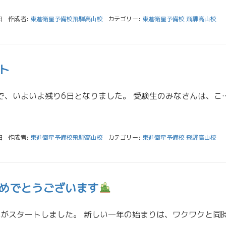
日
作成者:
東進衛星予備校飛騨高山校
カテゴリー:
東進衛星予備校 飛騨高山校
ト
共通テスト本番まで、いよいよ残り6日となりました。 受験生のみなさんは、ここまで本当によく頑張ってきました。 今から新し
日
作成者:
東進衛星予備校飛騨高山校
カテゴリー:
東進衛星予備校 飛騨高山校
めでとうございます