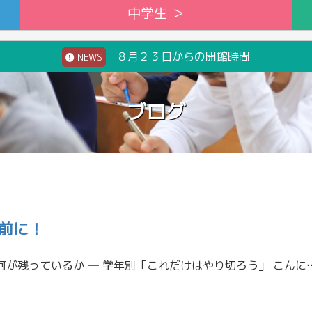
中学生 ＞
８月２３日からの開館時間
NEWS
ブログ
前に！
夏を終えたとき、何が残っているか ― 学年別「これだけはやり切ろう」 こんにちは。東進衛星予備校 飛騨高山校の校舎長です