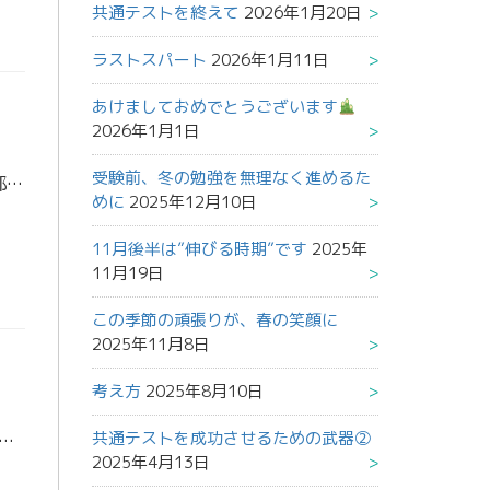
共通テストを終えて
2026年1月20日
ラストスパート
2026年1月11日
あけましておめでとうございます
2026年1月1日
受験前、冬の勉強を無理なく進めるた
３月31日現在 合格実績 国公立大学医学部医学科3年連続合格、 国公立大学医学部医学科合格者４名は過去最高記録 ＜国公立大学＞ 一橋大学商学部１名、富山大学医学部１名、名古屋市立大学医学部１名 岐阜大学医学部２名、名古屋 […]
めに
2025年12月10日
11月後半は”伸びる時期”です
2025年
11月19日
この季節の頑張りが、春の笑顔に
2025年11月8日
考え方
2025年8月10日
共通テストを成功させるための武器②
東進生の皆さん、本当にお疲れさまでした。 まずはここまでやり切った自分自身を、しっかり労ってあげてください。 ⸻ 【受験生の皆さんへ】 共通テストは、誰にとっても大きな緊張を伴う試験です。結 […]
2025年4月13日