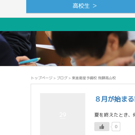
高校生 ＞
トップページ
>
ブログ
>
東進衛星予備校 飛騨高山校
８月が始まる
29
0