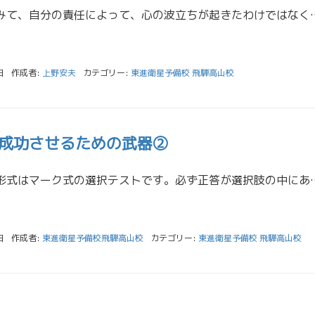
一日を振り返ってみて、自分の責任によって、心の波立ちが起きたわけではなく、他人の誤解などによって起きたこと
日
作成者:
上野安夫
カテゴリー:
東進衛星予備校 飛騨高山校
成功させるための武器②
共通テストの試験形式はマーク式の選択テストです。必ず正答が選択肢の中にあるテストです。であれば不正答を排除
日
作成者:
東進衛星予備校飛騨高山校
カテゴリー:
東進衛星予備校 飛騨高山校