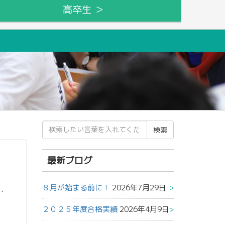
高卒生 ＞
検
索
結
果:
最新ブログ
８月が始まる前に！
2026年7月29日
。 七月も残りわずかとなりました。校舎の自習室は朝から席が埋まり、閉館の準備をしている最中でも、もう […]
２０２５年度合格実績
2026年4月9日