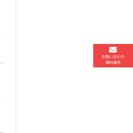
お問い合わせ
安と集中が入り混じる時期になりました。今大切なのは、「やるべきことをしぼって、質を上げること」です。 ☆受験生のみなさんへ この時期に意識してほしいポイントは3つです。 ① 優先度を明確にす […]
資料請求
らつき冷え込みが一段と強くなってきました。少し気持ちが重くなる時期ですが、この時期は実は“学力が伸びやすいタイミング”でもあります。焦らず、でき […]