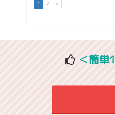
1
2
>
＜簡単