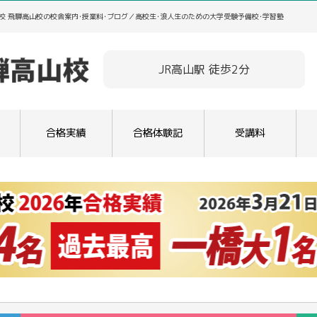
校 飛騨高山校の校舎案内･授業料･ブログ／高校生･浪人生のための大学受験予備校･学習塾
JR高山駅 徒歩2分
合格実績
合格体験記
受講料