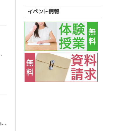
イベント情報
いことを増やす必要はありません。 この6日間は、ラストスパート。 これまで積み重ねてきたものを一つひ […]
本日より、2026年がスタートしました。 新しい一年の始まりは、ワクワクと同時に少し緊張するかもしれません。 受験は、日々の小さな積み重ねが結果につながります。 今できることに向き合い続けることで、チャンスを追い風に変え […]