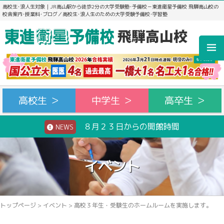
高校生･浪人生対象｜JR高山駅から徒歩2分の大学受験塾･予備校－東進衛星予備校 飛騨高山校の
校舎案内･授業料･ブログ／高校生･浪人生のための大学受験予備校･学習塾
高校生 ＞
中学生 ＞
高卒生 ＞
８月２３日からの開館時間
NEWS
イベント
トップページ
>
イベント
>
高校３年生・受験生のホームルームを実施します。