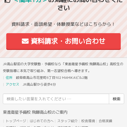
さい
資料請求・面談希望・体験授業などはこちらから！
資料請求・お問い合わせ
JR高山駅前の大学受験塾・予備校なら「東進衛星予備校 飛騨高山校」高校生の
受験指導に本気で取り組み、第一志望校合格へ導きます。
住所
岐阜県高山市花里町6丁目102 MAMIKAビル2階
アクセス
JR高山駅から徒歩4分
検
索
結
東進衛星予備校 飛騨高山校のご案内
果:
トップページ
はじめての方へ
スタッフ紹介
校舎環境
合格実績