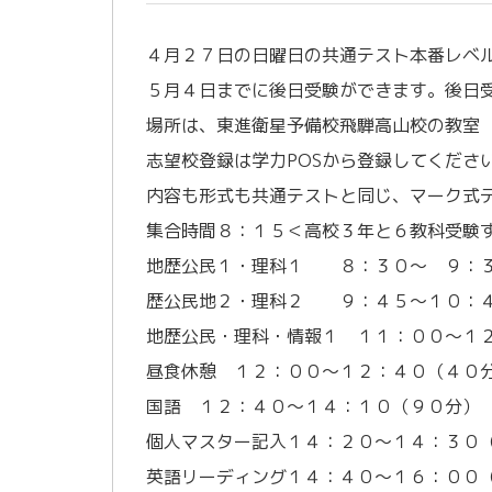
４月２７日の日曜日の共通テスト本番レベ
５月４日までに後日受験ができます。後日受験
場所は、東進衛星予備校飛騨高山校の教室
志望校登録は学力POSから登録してくださ
内容も形式も共通テストと同じ、マーク式
集合時間８：１５＜高校３年と６教科受験
地歴公民１・理科１ ８：３０～ ９：
歴公民地２・理科２ ９：４５～１０：
地歴公民・理科・情報１ １１：００～１
昼食休憩 １２：００～１２：４０（４０
国語 １２：４０～１４：１０（９０分）
個人マスター記入１４：２０～１４：３０
英語リーディング１４：４０～１６：００