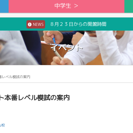
中学生 ＞
８月２３日からの開館時間
NEWS
イベント
番レベル模試の案内
ト本番レベル模試の案内
山校