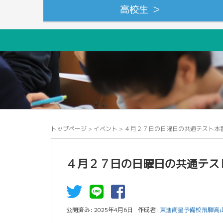
高校生 ＞
トップページ
>
イベント
>
４月２７日の日曜日の共通テスト本
４月２７日の日曜日の共通テス
公開済み: 2025年4月6日
作成者:
東進衛星予備校飛騨高