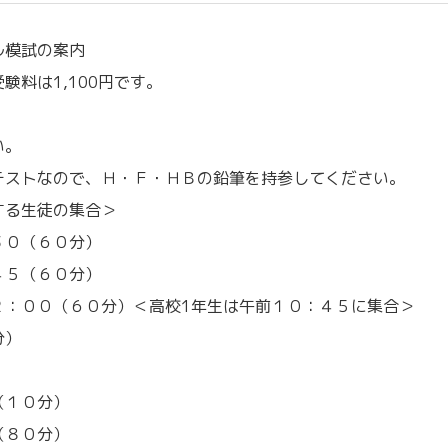
ル模試の案内
料は1,100円です。
い。
テストなので、Ｈ・Ｆ・ＨＢの鉛筆を持参してください。
する生徒の集合＞
３０（６０分）
４５（６０分）
２：００（６０分）＜高校1年生は午前１０：４５に集合＞
分）
（１０分）
（８０分）