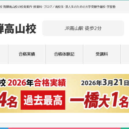
校 飛騨高山校の校舎案内･授業料･ブログ／高校生･浪人生のための大学受験予備校･学習塾
JR高山駅 徒歩2分
合格実績
合格体験記
受講料