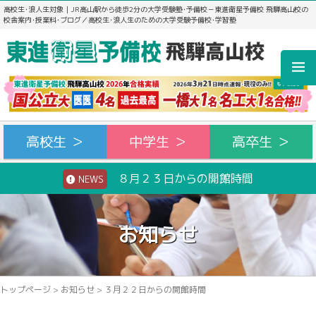
高校生･浪人生対象｜JR高山駅から徒歩2分の大学受験塾･予備校－東進衛星予備校 飛騨高山校の
校舎案内･授業料･ブログ／高校生･浪人生のための大学受験予備校･学習塾
高校生 ＞
中学生 ＞
高卒生 ＞
８月２３日からの開館時間
NEWS
お知らせ
トップページ
>
お知らせ
>
３月２２日からの開館時間