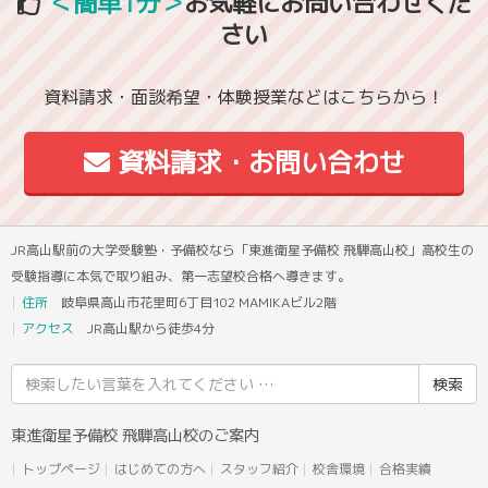
＜簡単1分＞
お気軽にお問い合わせくだ
さい
資料請求・面談希望・体験授業などはこちらから！
資料請求・お問い合わせ
JR高山駅前の大学受験塾・予備校なら「東進衛星予備校 飛騨高山校」高校生の
受験指導に本気で取り組み、第一志望校合格へ導きます。
住所
岐阜県高山市花里町6丁目102 MAMIKAビル2階
アクセス
JR高山駅から徒歩4分
検
索
結
東進衛星予備校 飛騨高山校のご案内
果:
トップページ
はじめての方へ
スタッフ紹介
校舎環境
合格実績