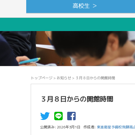
高校生 ＞
トップページ
>
お知らせ
>
３月８日からの開館時間
３月８日からの開館時間
公開済み: 2026年3月1日
作成者:
東進衛星予備校飛騨高