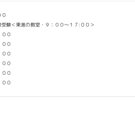
００
受験＜東進の教室・９：００～１７:００＞
：００
：００
：００
：００
：００
：００