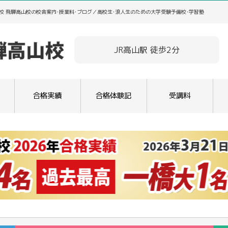
校 飛騨高山校の校舎案内･授業料･ブログ／高校生･浪人生のための大学受験予備校･学習塾
JR高山駅 徒歩2分
合格実績
合格体験記
受講料