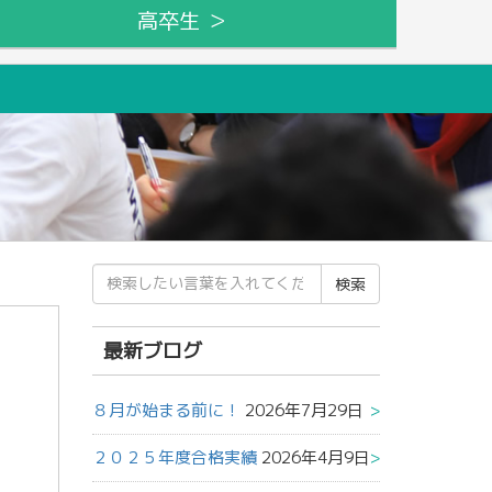
高卒生 ＞
検
索
結
果:
最新ブログ
８月が始まる前に！
2026年7月29日
２０２５年度合格実績
2026年4月9日