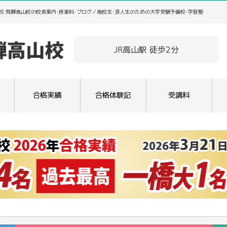
校 飛騨高山校の校舎案内･授業料･ブログ／高校生･浪人生のための大学受験予備校･学習塾
JR高山駅 徒歩2分
合格実績
合格体験記
受講料