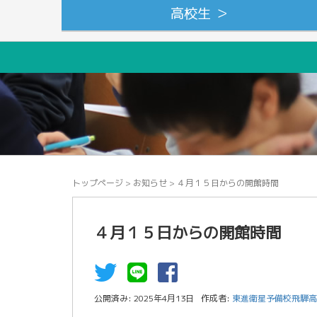
高校生 ＞
トップページ
>
お知らせ
>
４月１５日からの開館時間
４月１５日からの開館時間
公開済み: 2025年4月13日
作成者:
東進衛星予備校飛騨高