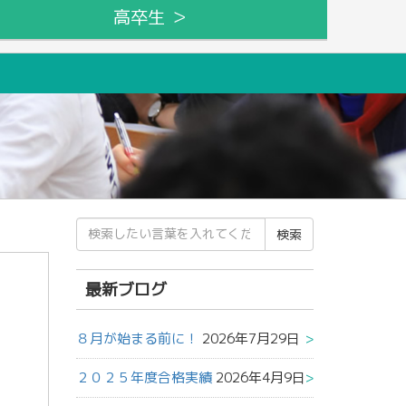
高卒生 ＞
検
索
結
果:
最新ブログ
８月が始まる前に！
2026年7月29日
２０２５年度合格実績
2026年4月9日