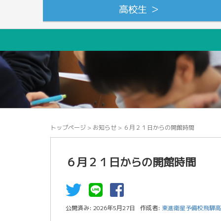
高校生 ＞
トップページ
>
お知らせ
>
６月２１日からの開館時間
６月２１日からの開館時間
公開済み: 2026年5月27日
作成者:
東進衛星予備校飛騨高