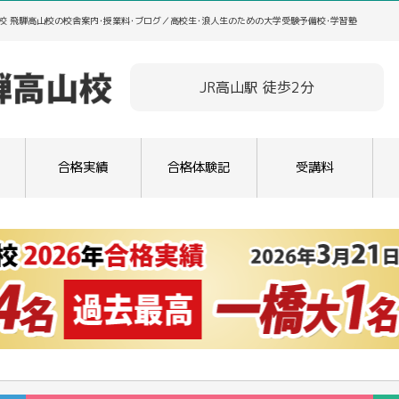
校 飛騨高山校の校舎案内･授業料･ブログ／高校生･浪人生のための大学受験予備校･学習塾
JR高山駅 徒歩2分
合格実績
合格体験記
受講料