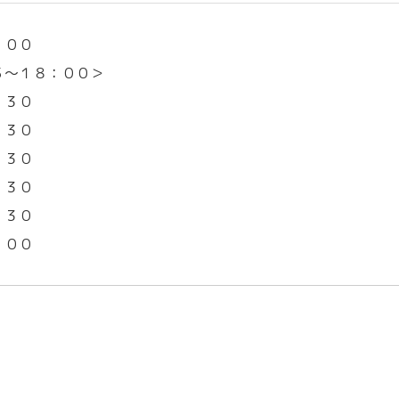
：００
５～１８：００＞
：３０
：３０
：３０
：３０
：３０
：００