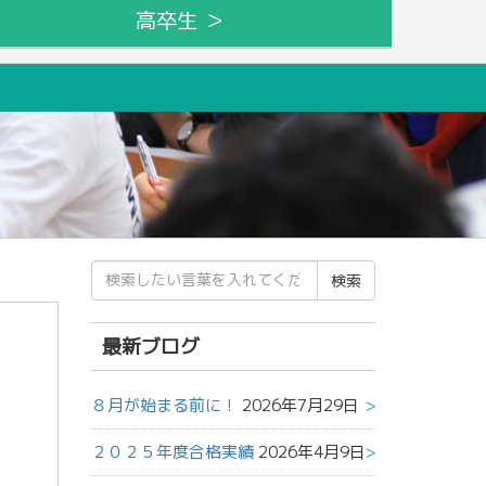
高卒生 ＞
検
索
結
果:
最新ブログ
８月が始まる前に！
2026年7月29日
２０２５年度合格実績
2026年4月9日