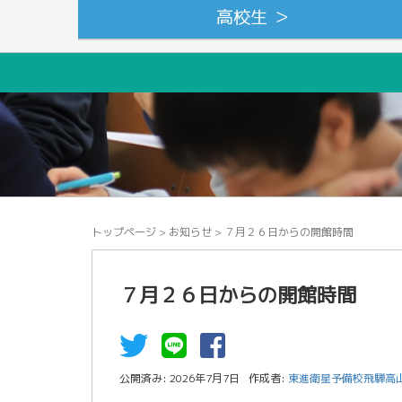
高校生 ＞
トップページ
>
お知らせ
>
７月２６日からの開館時間
７月２６日からの開館時間
公開済み: 2026年7月7日
作成者:
東進衛星予備校飛騨高