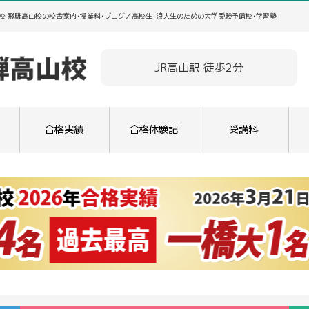
校 飛騨高山校の校舎案内･授業料･ブログ／高校生･浪人生のための大学受験予備校･学習塾
JR高山駅 徒歩2分
合格実績
合格体験記
受講料