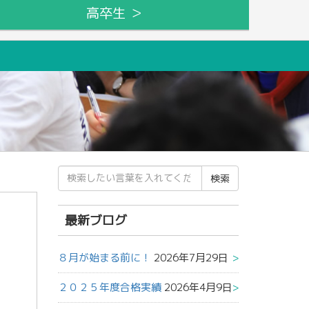
高卒生 ＞
検
索
結
果:
最新ブログ
８月が始まる前に！
2026年7月29日
２０２５年度合格実績
2026年4月9日